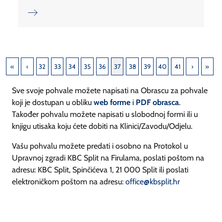
32
33
34
35
36
37
38
39
40
41
Sve svoje pohvale možete napisati na Obrascu za pohvale
koji je dostupan u obliku
web forme
i
PDF obrasca
.
Također pohvalu možete napisati u slobodnoj formi ili u
knjigu utisaka koju ćete dobiti na Klinici/Zavodu/Odjelu.
Vašu pohvalu možete predati i osobno na Protokol u
Upravnoj zgradi KBC Split na Firulama, poslati poštom na
adresu: KBC Split, Spinčićeva 1, 21 000 Split ili poslati
elektroničkom poštom na adresu:
office@kbsplit.hr