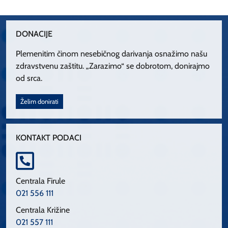
DONACIJE
Plemenitim činom nesebičnog darivanja osnažimo našu
zdravstvenu zaštitu. „Zarazimo“ se dobrotom, donirajmo
od srca.
Želim donirati
KONTAKT PODACI
Centrala Firule
021 556 111
Centrala Križine
021 557 111