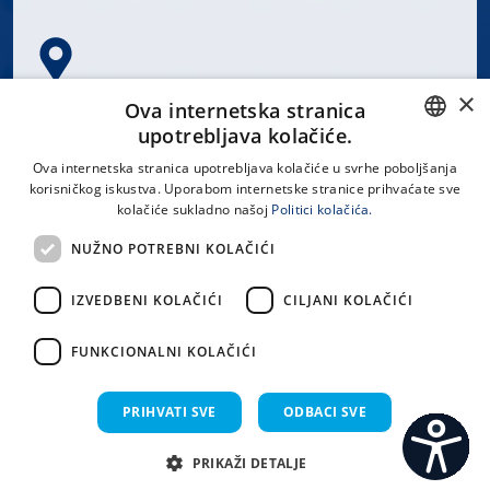
×
Spinčićeva 1, 21000 Split
Ova internetska stranica
Hrvatska
upotrebljava kolačiće.
CROATIAN
Ova internetska stranica upotrebljava kolačiće u svrhe poboljšanja
korisničkog iskustva. Uporabom internetske stranice prihvaćate sve
ENGLISH
kolačiće sukladno našoj
Politici kolačića.
office@kbsplit.hr
NUŽNO POTREBNI KOLAČIĆI
LINKOVI
IZVEDBENI KOLAČIĆI
CILJANI KOLAČIĆI
Uvjeti korištenja
FUNKCIONALNI KOLAČIĆI
Izjava o pristupačnosti
PRIHVATI SVE
ODBACI SVE
PRIKAŽI DETALJE
C
S