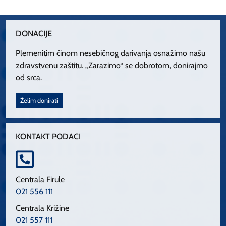
DONACIJE
Plemenitim činom nesebičnog darivanja osnažimo našu
zdravstvenu zaštitu. „Zarazimo“ se dobrotom, donirajmo
od srca.
Želim donirati
KONTAKT PODACI
Centrala Firule
021 556 111
Centrala Križine
021 557 111