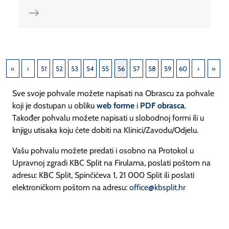
51
52
53
54
55
56
57
58
59
60
Sve svoje pohvale možete napisati na Obrascu za pohvale
koji je dostupan u obliku
web forme
i
PDF obrasca
.
Također pohvalu možete napisati u slobodnoj formi ili u
knjigu utisaka koju ćete dobiti na Klinici/Zavodu/Odjelu.
Vašu pohvalu možete predati i osobno na Protokol u
Upravnoj zgradi KBC Split na Firulama, poslati poštom na
adresu: KBC Split, Spinčićeva 1, 21 000 Split ili poslati
elektroničkom poštom na adresu:
office@kbsplit.hr