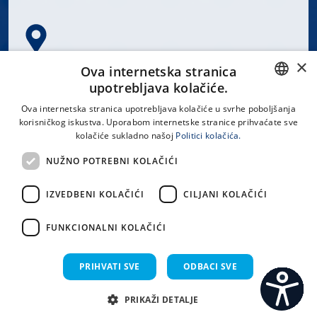
×
Spinčićeva 1, 21000 Split
Ova internetska stranica
Hrvatska
upotrebljava kolačiće.
CROATIAN
Ova internetska stranica upotrebljava kolačiće u svrhe poboljšanja
korisničkog iskustva. Uporabom internetske stranice prihvaćate sve
ENGLISH
kolačiće sukladno našoj
Politici kolačića.
office@kbsplit.hr
NUŽNO POTREBNI KOLAČIĆI
LINKOVI
IZVEDBENI KOLAČIĆI
CILJANI KOLAČIĆI
Uvjeti korištenja
FUNKCIONALNI KOLAČIĆI
Izjava o pristupačnosti
PRIHVATI SVE
ODBACI SVE
PRIKAŽI DETALJE
C
S