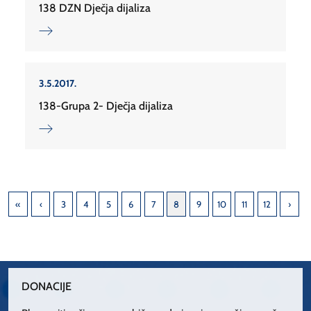
138 DZN Dječja dijaliza
3.5.2017.
138-Grupa 2- Dječja dijaliza
3
4
5
6
7
8
9
10
11
12
DONACIJE