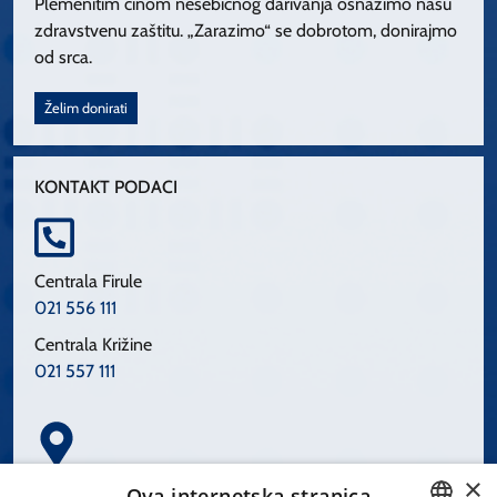
Plemenitim činom nesebičnog darivanja osnažimo našu
zdravstvenu zaštitu. „Zarazimo“ se dobrotom, donirajmo
od srca.
Želim donirati
KONTAKT PODACI
Centrala Firule
021 556 111
Centrala Križine
021 557 111
×
Spinčićeva 1, 21000 Split
Ova internetska stranica