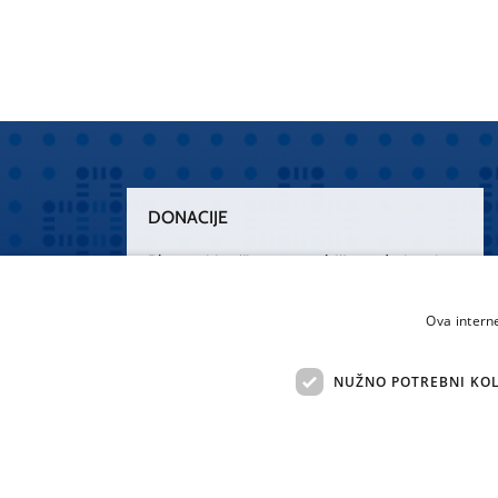
DONACIJE
Plemenitim činom nesebičnog darivanja
osnažimo našu zdravstvenu zaštitu.
„Zarazimo“ se dobrotom, donirajmo od
Ova intern
srca.
NUŽNO POTREBNI KOL
Želim donirati
Sva 