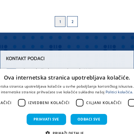
1
2
KONTAKT PODACI
Centrala Firule
Centrala Križine
Ova internetska stranica upotrebljava kolačiće.
021 556 111
021 557 111
etska stranica upotrebljava kolačiće u svrhe poboljšanja korisničkog iskustv
internetske stranice prihvaćate sve kolačiće sukladno našoj
Politici kolačića.
Spinčićeva 1,
office@kbsplit.hr
21000 Split
AČIĆI
IZVEDBENI KOLAČIĆI
CILJANI KOLAČIĆI
Hrvatska
PRIHVATI SVE
ODBACI SVE
prava pridržana KBC Split 2026.
Implementacija i dizajn:
Sist
PRIKAŽI DETALJE