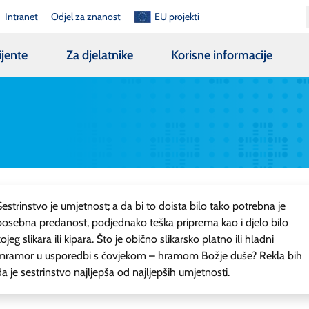
Intranet
Odjel za znanost
EU projekti
ijente
Za djelatnike
Korisne informacije
Sestrinstvo je umjetnost; a da bi to doista bilo tako potrebna je
posebna predanost, podjednako teška priprema kao i djelo bilo
kojeg slikara ili kipara. Što je obično slikarsko platno ili hladni
mramor u usporedbi s čovjekom – hramom Božje duše? Rekla bih
da je sestrinstvo najljepša od najljepših umjetnosti.