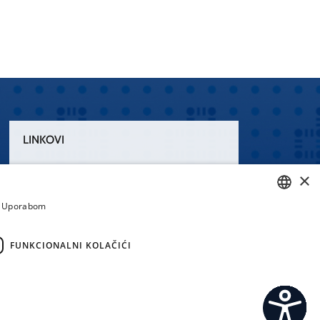
LINKOVI
Uvjeti korištenja
×
Izjava o pristupačnosti
a. Uporabom
CROATIAN
ENGLISH
FUNKCIONALNI KOLAČIĆI
emi.hr