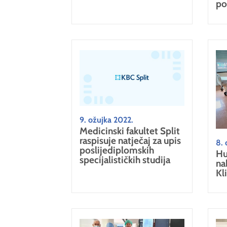
po
9. ožujka 2022.
Medicinski fakultet Split
raspisuje natječaj za upis
8. 
poslijediplomskih
Hu
specijalističkih studija
na
Kli