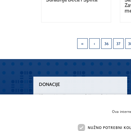
Za
me
36
37
3
DONACIJE
Plemenitim činom nesebičnog darivanja
osnažimo našu zdravstvenu zaštitu.
„Zarazimo“ se dobrotom, donirajmo od
Ova intern
srca.
NUŽNO POTREBNI KOL
Želim donirati