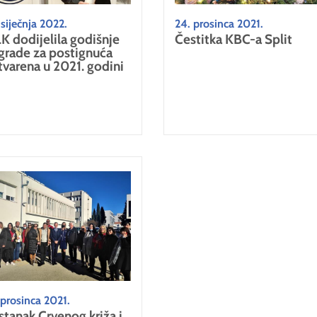
 siječnja 2022.
24. prosinca 2021.
K dodijelila godišnje
Čestitka KBC-a Split
grade za postignuća
tvarena u 2021. godini
 prosinca 2021.
stanak Crvenog križa i