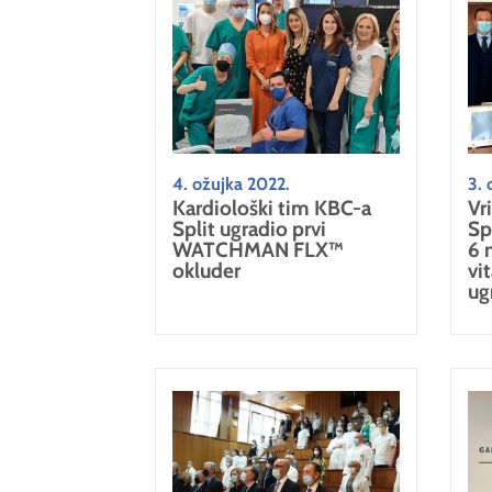
4. ožujka 2022.
3. 
Kardiološki tim KBC-a
Vr
Split ugradio prvi
Sp
WATCHMAN FLX™
6 
okluder
vi
ug