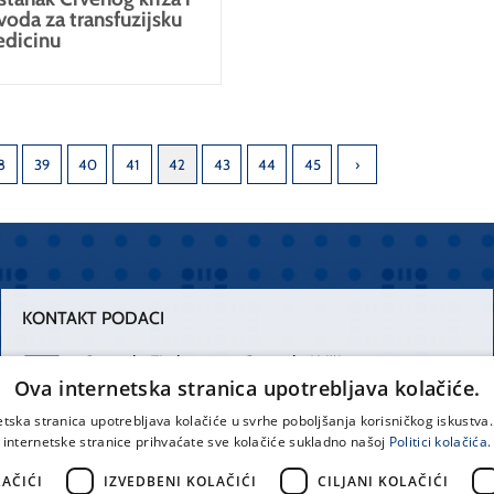
voda za transfuzijsku
dicinu
8
39
40
41
42
43
44
45
KONTAKT PODACI
Centrala Firule
Centrala Križine
Ova internetska stranica upotrebljava kolačiće.
021 556 111
021 557 111
etska stranica upotrebljava kolačiće u svrhe poboljšanja korisničkog iskustv
internetske stranice prihvaćate sve kolačiće sukladno našoj
Politici kolačića.
Spinčićeva 1,
office@kbsplit.hr
21000 Split
AČIĆI
IZVEDBENI KOLAČIĆI
CILJANI KOLAČIĆI
Hrvatska