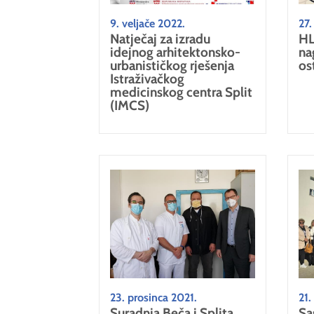
9. veljače 2022.
27.
Natječaj za izradu
HL
idejnog arhitektonsko-
na
urbanističkog rješenja
os
Istraživačkog
medicinskog centra Split
(IMCS)
23. prosinca 2021.
21.
Suradnja Beča i Splita
Sa