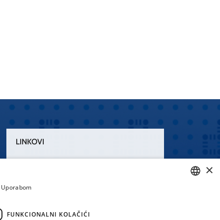
LINKOVI
Uvjeti korištenja
×
Izjava o pristupačnosti
a. Uporabom
CROATIAN
ENGLISH
FUNKCIONALNI KOLAČIĆI