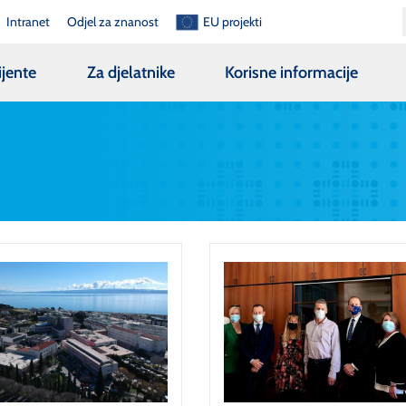
Intranet
Odjel za znanost
EU projekti
ijente
Za djelatnike
Korisne informacije