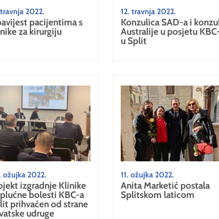
 travnja 2022.
12. travnja 2022.
avijest pacijentima s
Konzulica SAD-a i konzu
inike za kirurgiju
Australije u posjetu KBC
u Split
 ožujka 2022.
11. ožujka 2022.
ojekt izgradnje Klinike
Anita Marketić postala
 plućne bolesti KBC-a
Splitskom laticom
lit prihvaćen od strane
vatske udruge