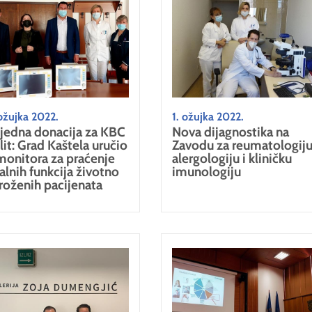
ožujka 2022.
1. ožujka 2022.
ijedna donacija za KBC
Nova dijagnostika na
lit: Grad Kaštela uručio
Zavodu za reumatologiju
monitora za praćenje
alergologiju i kliničku
talnih funkcija životno
imunologiju
roženih pacijenata