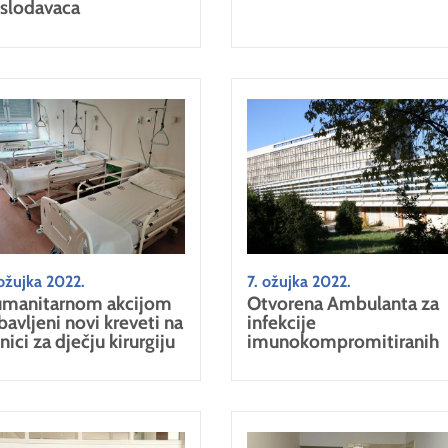
slodavaca
ožujka 2022.
7. ožujka 2022.
manitarnom akcijom
Otvorena Ambulanta za
bavljeni novi kreveti na
infekcije
nici za dječju kirurgiju
imunokompromitiranih