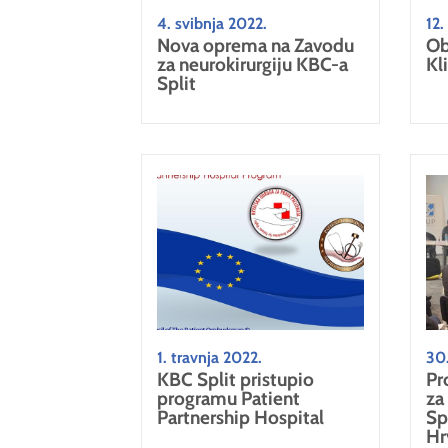
4. svibnja 2022.
12.
Nova oprema na Zavodu
Ob
za neurokirurgiju KBC-a
Kl
Split
1. travnja 2022.
30.
KBC Split pristupio
Pr
programu Patient
za
Partnership Hospital
Sp
Hr