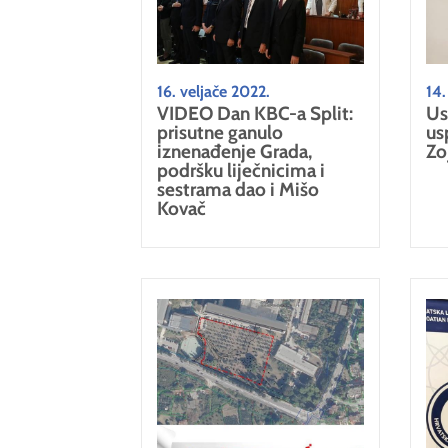
16. veljače 2022.
14.
VIDEO Dan KBC-a Split:
Us
prisutne ganulo
us
iznenađenje Grada,
Zo
podršku liječnicima i
sestrama dao i Mišo
Kovač