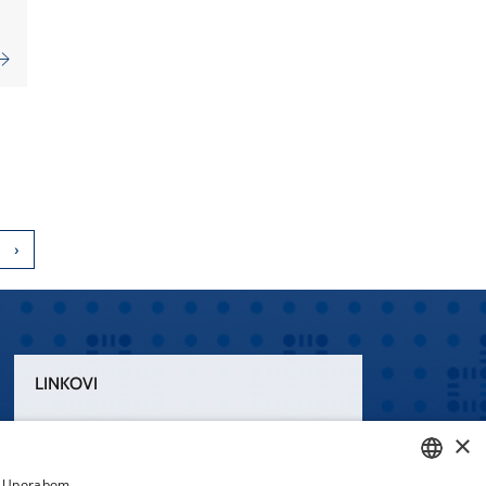
LINKOVI
Uvjeti korištenja
×
Izjava o pristupačnosti
a. Uporabom