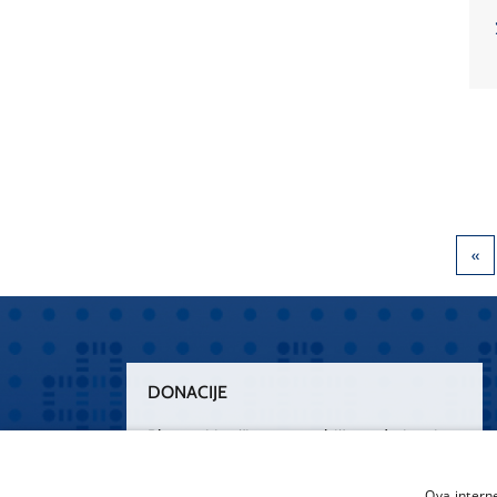
DONACIJE
Plemenitim činom nesebičnog darivanja
osnažimo našu zdravstvenu zaštitu.
„Zarazimo“ se dobrotom, donirajmo od
Ova intern