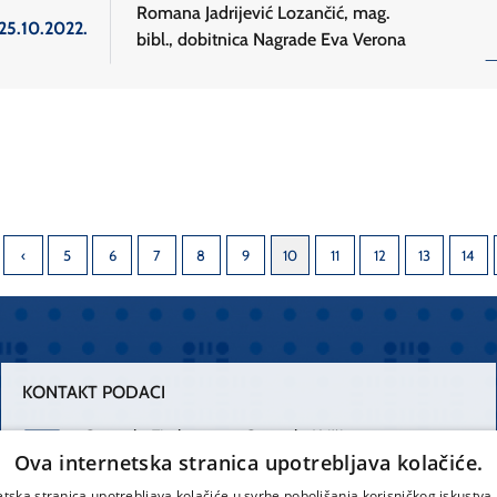
Romana Jadrijević Lozančić, mag.
25.10.2022.
bibl., dobitnica Nagrade Eva Verona
5
6
7
8
9
10
11
12
13
14
KONTAKT PODACI
Centrala Firule
Centrala Križine
Ova internetska stranica upotrebljava kolačiće.
021 556 111
021 557 111
etska stranica upotrebljava kolačiće u svrhe poboljšanja korisničkog iskustv