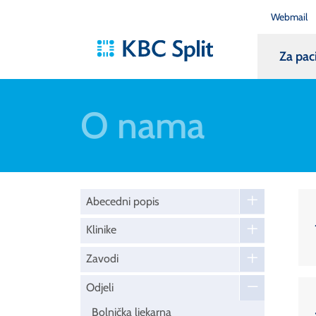
Webmail
Za pac
O nama
Abecedni popis
Klinike
Zavodi
Odjeli
Bolnička ljekarna