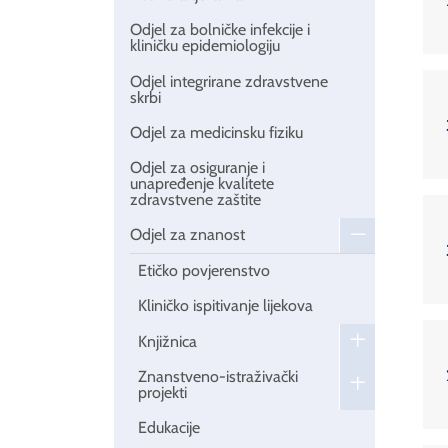
Odjel za bolničke infekcije i
kliničku epidemiologiju
Odjel integrirane zdravstvene
skrbi
Odjel za medicinsku fiziku
Odjel za osiguranje i
unapređenje kvalitete
zdravstvene zaštite
Odjel za znanost
Etičko povjerenstvo
Kliničko ispitivanje lijekova
Knjižnica
Znanstveno-istraživački
projekti
Edukacije