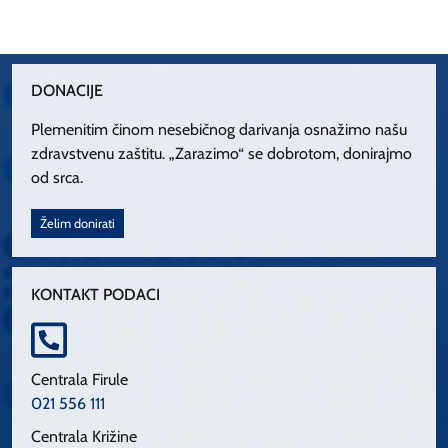
DONACIJE
Plemenitim činom nesebičnog darivanja osnažimo našu
zdravstvenu zaštitu. „Zarazimo“ se dobrotom, donirajmo
od srca.
Želim donirati
KONTAKT PODACI
Centrala Firule
021 556 111
Centrala Križine