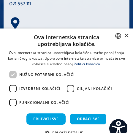
021 557 111
×
Spinčićeva 1, 21000 Split
Ova internetska stranica
Hrvatska
upotrebljava kolačiće.
CROATIAN
Ova internetska stranica upotrebljava kolačiće u svrhe poboljšanja
korisničkog iskustva. Uporabom internetske stranice prihvaćate sve
ENGLISH
kolačiće sukladno našoj
Politici kolačića.
office@kbsplit.hr
NUŽNO POTREBNI KOLAČIĆI
LINKOVI
IZVEDBENI KOLAČIĆI
CILJANI KOLAČIĆI
Uvjeti korištenja
FUNKCIONALNI KOLAČIĆI
Izjava o pristupačnosti
PRIHVATI SVE
ODBACI SVE
PRIKAŽI DETALJE