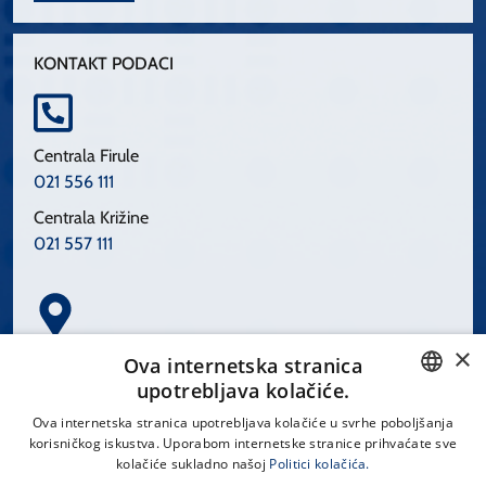
KONTAKT PODACI
Centrala Firule
021 556 111
Centrala Križine
021 557 111
×
Spinčićeva 1, 21000 Split
Ova internetska stranica
Hrvatska
upotrebljava kolačiće.
CROATIAN
Ova internetska stranica upotrebljava kolačiće u svrhe poboljšanja
korisničkog iskustva. Uporabom internetske stranice prihvaćate sve
ENGLISH
kolačiće sukladno našoj
Politici kolačića.
office@kbsplit.hr