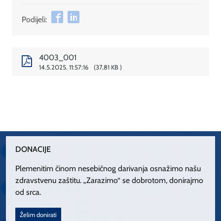
Podijeli:
4003_001
14.5.2025. 11:57:16
37,81 KB
DONACIJE
Plemenitim činom nesebičnog darivanja osnažimo našu
zdravstvenu zaštitu. „Zarazimo“ se dobrotom, donirajmo
od srca.
Želim donirati