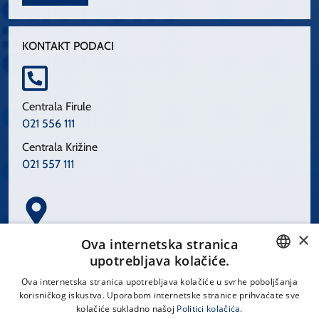
KONTAKT PODACI
Centrala Firule
021 556 111
Centrala Križine
021 557 111
×
Spinčićeva 1, 21000 Split
Ova internetska stranica
Hrvatska
upotrebljava kolačiće.
CROATIAN
Ova internetska stranica upotrebljava kolačiće u svrhe poboljšanja
korisničkog iskustva. Uporabom internetske stranice prihvaćate sve
ENGLISH
kolačiće sukladno našoj
Politici kolačića.
office@kbsplit.hr