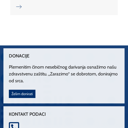
DONACIJE
Plemenitim činom nesebičnog darivanja osnažimo našu
zdravstvenu zaštitu. „Zarazimo“ se dobrotom, donirajmo
od srca.
Želim donirati
KONTAKT PODACI