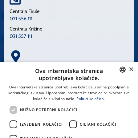
Centrala Firule
021 556 111
Centrala Križine
021 557 111
×
Spinčićeva 1, 21000 Split
Ova internetska stranica
Hrvatska
upotrebljava kolačiće.
CROATIAN
Ova internetska stranica upotrebljava kolačiće u svrhe poboljšanja
korisničkog iskustva. Uporabom internetske stranice prihvaćate sve
ENGLISH
kolačiće sukladno našoj
Politici kolačića.
office@kbsplit.hr
NUŽNO POTREBNI KOLAČIĆI
LINKOVI
IZVEDBENI KOLAČIĆI
CILJANI KOLAČIĆI
Uvjeti korištenja