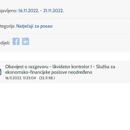
javljeno:
16.11.2022. - 21.11.2022.
tegorija:
Natječaji za posao
ijeli:
Obavijest o razgovoru - likvidator kontrolor I - Služba za
ekonomsko-financijske poslove neodređeno
16.11.2022. 11:33:04
32,11 KB