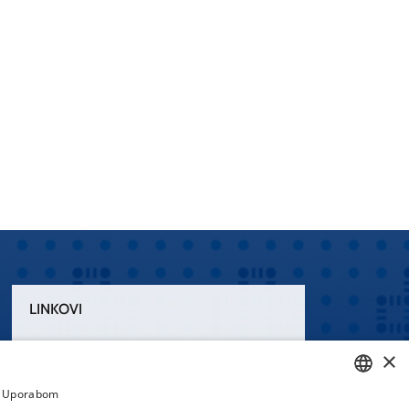
LINKOVI
Uvjeti korištenja
×
Izjava o pristupačnosti
a. Uporabom