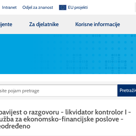
Intranet
Odjel za znanost
EU projekti
ijente
Za djelatnike
Korisne informacije
Pretraži
avijest o razgovoru - likvidator kontrolor I -
užba za ekonomsko-financijske poslove -
eodređeno