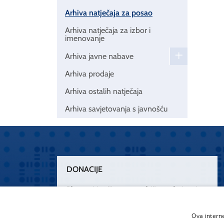
Arhiva natječaja za posao
Arhiva natječaja za izbor i
imenovanje
Arhiva javne nabave
Arhiva prodaje
Arhiva ostalih natječaja
Arhiva savjetovanja s javnošću
DONACIJE
Plemenitim činom nesebičnog darivanja
osnažimo našu zdravstvenu zaštitu.
„Zarazimo“ se dobrotom, donirajmo od
Ova intern