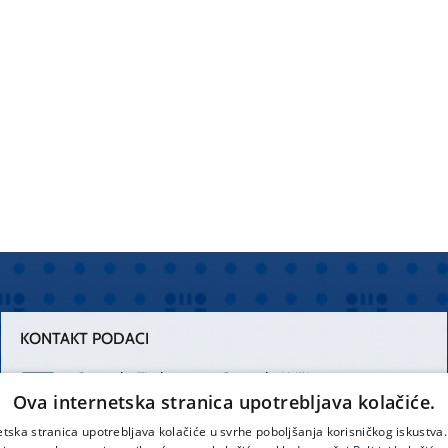
KONTAKT PODACI
Centrala Firule
Centrala Križine
Ova internetska stranica upotrebljava kolačiće.
021 556 111
021 557 111
etska stranica upotrebljava kolačiće u svrhe poboljšanja korisničkog iskustv