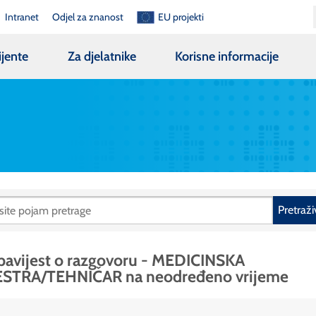
Intranet
Odjel za znanost
EU projekti
ijente
Za djelatnike
Korisne informacije
Pretraži
avijest o razgovoru - MEDICINSKA
ESTRA/TEHNIČAR na neodređeno vrijeme