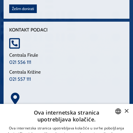
Želim donirati
KONTAKT PODACI
Centrala Firule
021 556 111
Centrala Križine
021 557 111
×
Spinčićeva 1, 21000 Split
Ova internetska stranica
Hrvatska
upotrebljava kolačiće.
CROATIAN
Ova internetska stranica upotrebljava kolačiće u svrhe poboljšanja