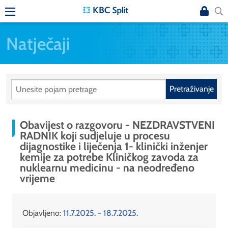
Natječaji
Pretraživanje
Obavijest o razgovoru - NEZDRAVSTVENI
RADNIK koji sudjeluje u procesu
dijagnostike i liječenja 1- klinički inženjer
kemije za potrebe Kliničkog zavoda za
nuklearnu medicinu - na neodređeno
vrijeme
Objavljeno:
11.7.2025. - 18.7.2025.