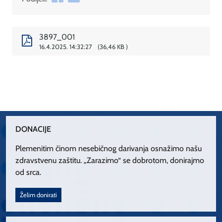
3897_001
16.4.2025. 14:32:27
36,46 KB
DONACIJE
Plemenitim činom nesebičnog darivanja osnažimo našu
zdravstvenu zaštitu. „Zarazimo“ se dobrotom, donirajmo
od srca.
Želim donirati