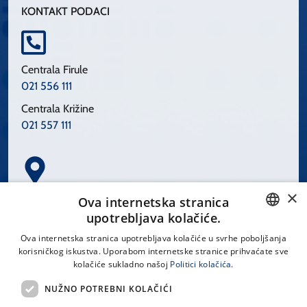
KONTAKT PODACI
Centrala Firule
021 556 111
Centrala Križine
021 557 111
×
Spinčićeva 1, 21000 Split
Ova internetska stranica
Hrvatska
upotrebljava kolačiće.
CROATIAN
Ova internetska stranica upotrebljava kolačiće u svrhe poboljšanja
korisničkog iskustva. Uporabom internetske stranice prihvaćate sve
ENGLISH
kolačiće sukladno našoj
Politici kolačića.
office@kbsplit.hr
NUŽNO POTREBNI KOLAČIĆI