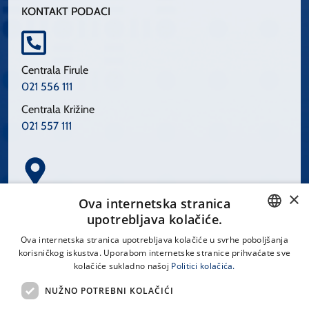
KONTAKT PODACI
Centrala Firule
021 556 111
Centrala Križine
021 557 111
×
Spinčićeva 1, 21000 Split
Ova internetska stranica
Hrvatska
upotrebljava kolačiće.
CROATIAN
Ova internetska stranica upotrebljava kolačiće u svrhe poboljšanja
korisničkog iskustva. Uporabom internetske stranice prihvaćate sve
ENGLISH
kolačiće sukladno našoj
Politici kolačića.
office@kbsplit.hr
NUŽNO POTREBNI KOLAČIĆI