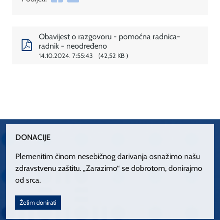
Obavijest o razgovoru - pomoćna radnica-
radnik - neodređeno
14.10.2024. 7:55:43
42,52 KB
DONACIJE
Plemenitim činom nesebičnog darivanja osnažimo našu
zdravstvenu zaštitu. „Zarazimo“ se dobrotom, donirajmo
od srca.
Želim donirati