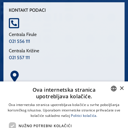
KONTAKT PODACI
Centrala Firule
021 556 111
Centrala Križine
021 557 111
×
Spinčićeva 1, 21000 Split
Ova internetska stranica
Hrvatska
upotrebljava kolačiće.
CROATIAN
Ova internetska stranica upotrebljava kolačiće u svrhe poboljšanja
korisničkog iskustva. Uporabom internetske stranice prihvaćate sve
ENGLISH
kolačiće sukladno našoj
Politici kolačića.
office@kbsplit.hr
NUŽNO POTREBNI KOLAČIĆI