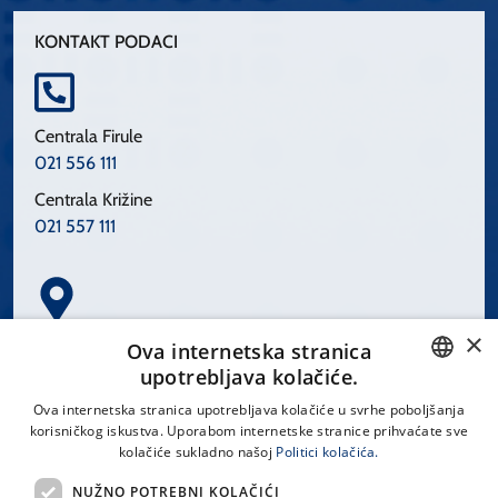
KONTAKT PODACI
Centrala Firule
021 556 111
Centrala Križine
021 557 111
×
Spinčićeva 1, 21000 Split
Ova internetska stranica
Hrvatska
upotrebljava kolačiće.
CROATIAN
Ova internetska stranica upotrebljava kolačiće u svrhe poboljšanja
korisničkog iskustva. Uporabom internetske stranice prihvaćate sve
ENGLISH
kolačiće sukladno našoj
Politici kolačića.
office@kbsplit.hr
NUŽNO POTREBNI KOLAČIĆI