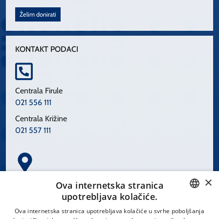
Želim donirati
KONTAKT PODACI
Centrala Firule
021 556 111
Centrala Križine
021 557 111
×
Spinčićeva 1, 21000 Split
Ova internetska stranica
Hrvatska
upotrebljava kolačiće.
CROATIAN
Ova internetska stranica upotrebljava kolačiće u svrhe poboljšanja