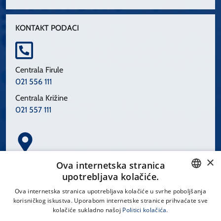
KONTAKT PODACI
Centrala Firule
021 556 111
Centrala Križine
021 557 111
×
Spinčićeva 1, 21000 Split
Ova internetska stranica
Hrvatska
upotrebljava kolačiće.
CROATIAN
Ova internetska stranica upotrebljava kolačiće u svrhe poboljšanja
korisničkog iskustva. Uporabom internetske stranice prihvaćate sve
ENGLISH
kolačiće sukladno našoj
Politici kolačića.
office@kbsplit.hr