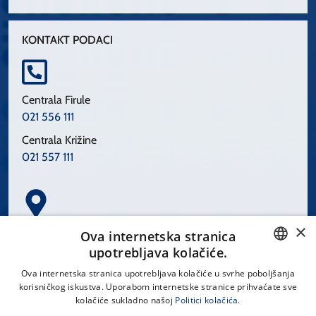
KONTAKT PODACI
Centrala Firule
021 556 111
Centrala Križine
021 557 111
×
Spinčićeva 1, 21000 Split
Ova internetska stranica
Hrvatska
upotrebljava kolačiće.
CROATIAN
Ova internetska stranica upotrebljava kolačiće u svrhe poboljšanja
korisničkog iskustva. Uporabom internetske stranice prihvaćate sve
ENGLISH
kolačiće sukladno našoj
Politici kolačića.
office@kbsplit.hr