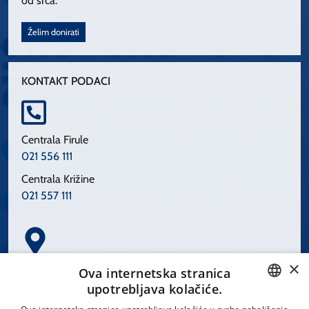
od srca.
Želim donirati
KONTAKT PODACI
Centrala Firule
021 556 111
Centrala Križine
021 557 111
×
Spinčićeva 1, 21000 Split
Ova internetska stranica
Hrvatska
upotrebljava kolačiće.
CROATIAN