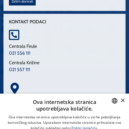
Želim donirati
KONTAKT PODACI
Centrala Firule
021 556 111
Centrala Križine
021 557 111
×
Spinčićeva 1, 21000 Split
Ova internetska stranica
Hrvatska
upotrebljava kolačiće.
CROATIAN
Ova internetska stranica upotrebljava kolačiće u svrhe poboljšanja
korisničkog iskustva. Uporabom internetske stranice prihvaćate sve
ENGLISH
kolačiće sukladno našoj
Politici kolačića.