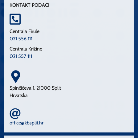
KONTAKT PODACI
Centrala Firule
021 556 111
Centrala Križine
021 557 111
Spinčićeva 1, 21000 Split
Hrvatska
office@kbsplit.hr