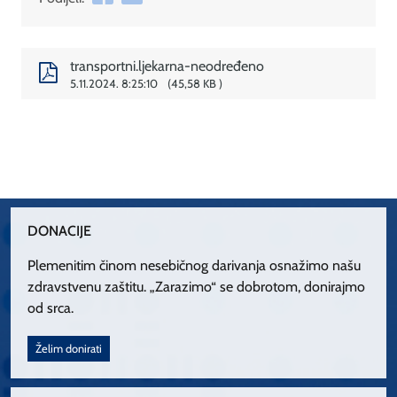
transportni.ljekarna-neodređeno
5.11.2024. 8:25:10
45,58 KB
DONACIJE
Plemenitim činom nesebičnog darivanja osnažimo našu
zdravstvenu zaštitu. „Zarazimo“ se dobrotom, donirajmo
od srca.
Želim donirati