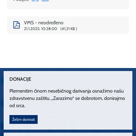
VMS - neodređeno
21.1.2025. 10:28:00
41,21 KB
DONACIJE
Plemenitim činom nesebičnog darivanja osnažimo našu
zdravstvenu zaštitu. „Zarazimo“ se dobrotom, donirajmo
od srca.
Želim donirati