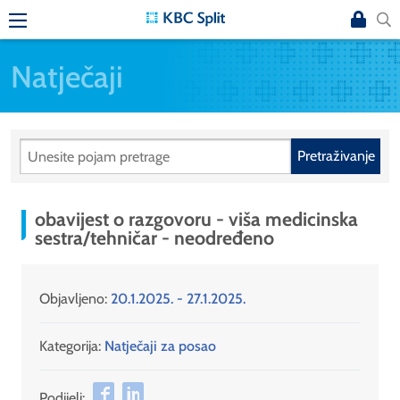
Natječaji
Pretraživanje
obavijest o razgovoru - viša medicinska
sestra/tehničar - neodređeno
Objavljeno:
20.1.2025. - 27.1.2025.
Kategorija:
Natječaji za posao
Podijeli: