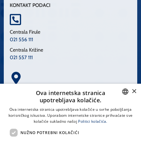
KONTAKT PODACI
Centrala Firule
021 556 111
Centrala Križine
021 557 111
×
Spinčićeva 1, 21000 Split
Ova internetska stranica
Hrvatska
upotrebljava kolačiće.
CROATIAN
Ova internetska stranica upotrebljava kolačiće u svrhe poboljšanja
korisničkog iskustva. Uporabom internetske stranice prihvaćate sve
ENGLISH
kolačiće sukladno našoj
Politici kolačića.
office@kbsplit.hr
NUŽNO POTREBNI KOLAČIĆI