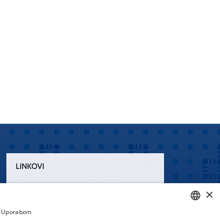
LINKOVI
Uvjeti korištenja
×
Izjava o pristupačnosti
a. Uporabom