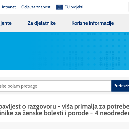
Intranet
Odjel za znanost
EU projekti
ijente
Za djelatnike
Korisne informacije
Pretraži
avijest o razgovoru - viša primalja za potreb
inike za ženske bolesti i porode - 4 neodređ