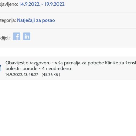
javljeno:
14.9.2022. - 19.9.2022.
tegorija:
Natječaji za posao
ijeli:
Obavijest o razgovoru - viša primalja za potrebe Klinike za žens
bolesti i porode - 4 neodređeno
14.9.2022. 13:48:27
45,26 KB