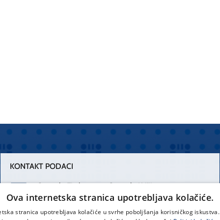
KONTAKT PODACI
Centrala Firule
Centrala Križine
Ova internetska stranica upotrebljava kolačiće.
021 556 111
021 557 111
etska stranica upotrebljava kolačiće u svrhe poboljšanja korisničkog iskustv