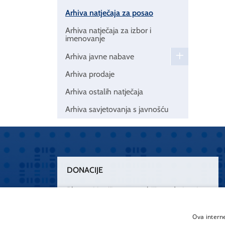
Arhiva natječaja za posao
Arhiva natječaja za izbor i
imenovanje
Arhiva javne nabave
Arhiva prodaje
Arhiva ostalih natječaja
Arhiva savjetovanja s javnošću
DONACIJE
Plemenitim činom nesebičnog darivanja
osnažimo našu zdravstvenu zaštitu.
„Zarazimo“ se dobrotom, donirajmo od
Ova intern