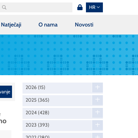
HR
Natječaji
O nama
Novosti
2026
(15)
vanje
2025
(365)
e
2024
(428)
eno
2023
(393)
2022
(280)