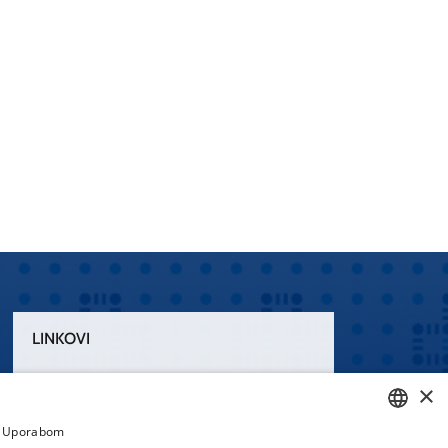
LINKOVI
Uvjeti korištenja
×
Izjava o pristupačnosti
a. Uporabom