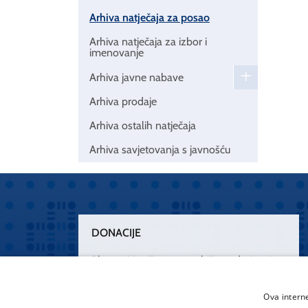
Arhiva natječaja za posao
Arhiva natječaja za izbor i
imenovanje
Arhiva javne nabave
Arhiva prodaje
Arhiva ostalih natječaja
Arhiva savjetovanja s javnošću
DONACIJE
Plemenitim činom nesebičnog darivanja
osnažimo našu zdravstvenu zaštitu.
„Zarazimo“ se dobrotom, donirajmo od
Ova intern