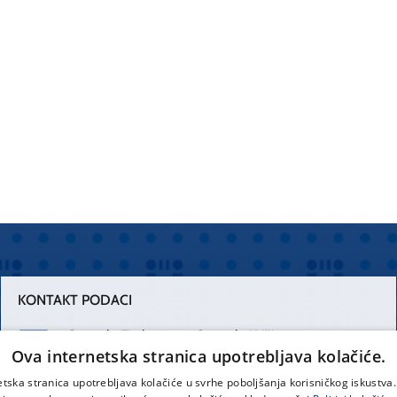
KONTAKT PODACI
Centrala Firule
Centrala Križine
Ova internetska stranica upotrebljava kolačiće.
021 556 111
021 557 111
etska stranica upotrebljava kolačiće u svrhe poboljšanja korisničkog iskustv