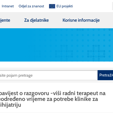
Intranet
Odjel za znanost
EU projekti
ijente
Za djelatnike
Korisne informacije
Pretraži
avijest o razgovoru -viši radni terapeut na
određeno vrijeme za potrebe klinike za
ihijatriju