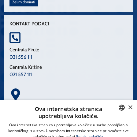
Želim donirati
KONTAKT PODACI
Centrala Firule
021 556 111
Centrala Križine
021 557 111
×
Spinčićeva 1, 21000 Split
Ova internetska stranica
Hrvatska
upotrebljava kolačiće.
CROATIAN
Ova internetska stranica upotrebljava kolačiće u svrhe poboljšanja
korisničkog iskustva. Uporabom internetske stranice prihvaćate sve
ENGLISH
kolačiće sukladno našoj
Politici kolačića.