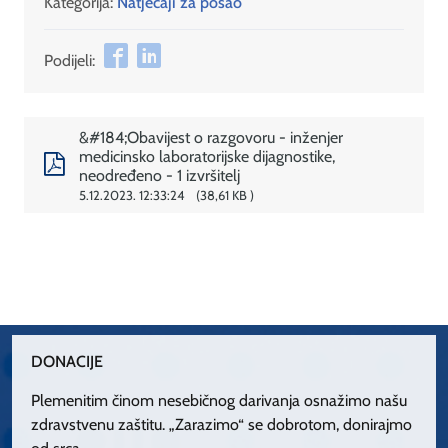
Kategorija:
Natječaji za posao
Podijeli:
&#184;Obavijest o razgovoru - inženjer
medicinsko laboratorijske dijagnostike,
neodređeno - 1 izvršitelj
5.12.2023. 12:33:24
38,61 KB
DONACIJE
Plemenitim činom nesebičnog darivanja osnažimo našu
zdravstvenu zaštitu. „Zarazimo“ se dobrotom, donirajmo