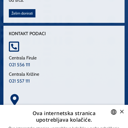
od srca.
Želim donirati
KONTAKT PODACI
Centrala Firule
021 556 111
Centrala Križine
021 557 111
×
Spinčićeva 1, 21000 Split
Ova internetska stranica
Hrvatska
upotrebljava kolačiće.
CROATIAN