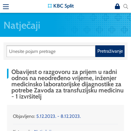
Natječaji
Pretraživanje
Obavijest o razgovoru za prijem u radni
odnos na neodređeno vrijeme, inženjer
medicinsko laboratorijske dijagnostike za
potrebe Zavoda za transfuzijsku medicinu
- 1 izvršitelj
Objavljeno:
5.12.2023. - 8.12.2023.