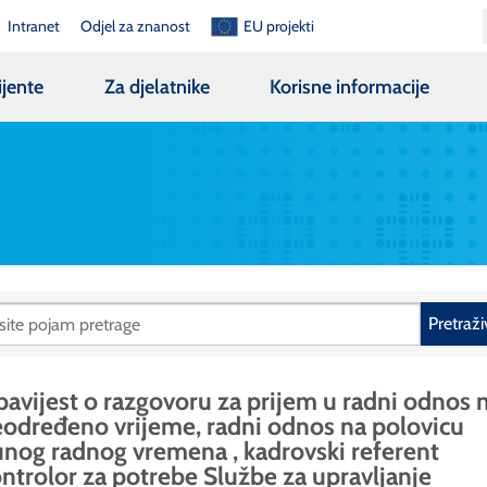
Intranet
Odjel za znanost
EU projekti
ijente
Za djelatnike
Korisne informacije
Pretraži
avijest o razgovoru za prijem u radni odnos 
određeno vrijeme, radni odnos na polovicu
nog radnog vremena , kadrovski referent
ntrolor za potrebe Službe za upravljanje