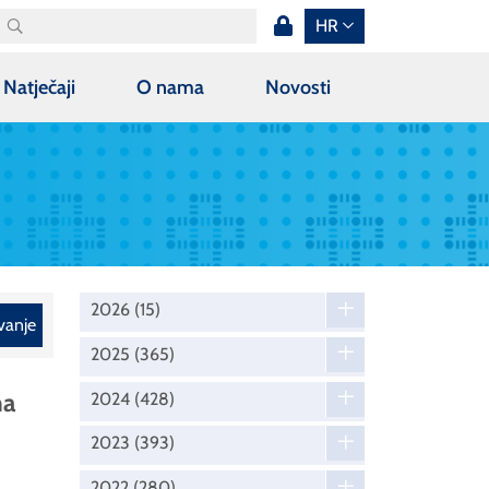
HR
Natječaji
O nama
Novosti
2026
(15)
vanje
2025
(365)
na
2024
(428)
2023
(393)
2022
(280)