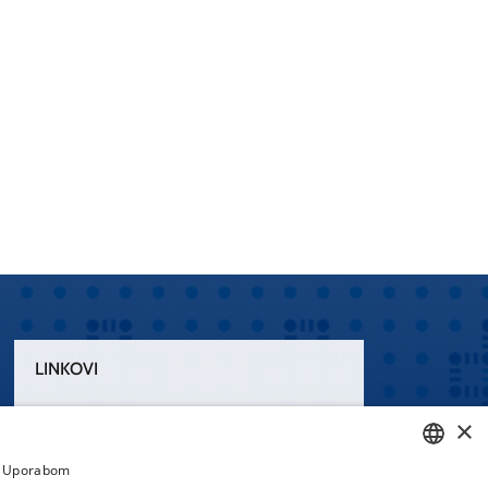
LINKOVI
Uvjeti korištenja
×
Izjava o pristupačnosti
a. Uporabom