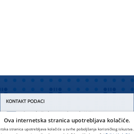
KONTAKT PODACI
Centrala Firule
Centrala Križine
Ova internetska stranica upotrebljava kolačiće.
021 556 111
021 557 111
etska stranica upotrebljava kolačiće u svrhe poboljšanja korisničkog iskustv