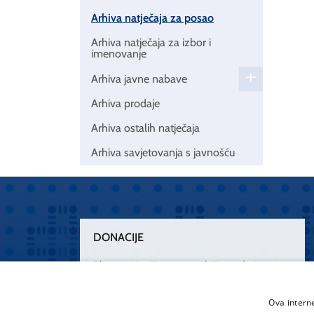
Arhiva natječaja za posao
Arhiva natječaja za izbor i
imenovanje
Arhiva javne nabave
Arhiva prodaje
Arhiva ostalih natječaja
Arhiva savjetovanja s javnošću
DONACIJE
Plemenitim činom nesebičnog darivanja
osnažimo našu zdravstvenu zaštitu.
„Zarazimo“ se dobrotom, donirajmo od
Ova intern