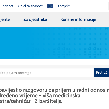
Intranet
Odjel za znanost
EU projekti
ijente
Za djelatnike
Korisne informacije
Pretraži
avijest o razgovoru za prijem u radni odnos 
ređeno vrijeme - viša medicinska
stra/tehničar- 2 izvršitelja