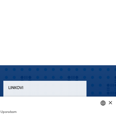
LINKOVI
Uvjeti korištenja
×
Izjava o pristupačnosti
a. Uporabom