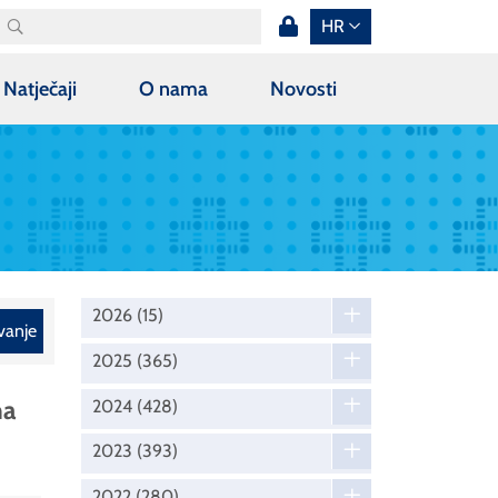
HR
Natječaji
O nama
Novosti
2026
(15)
vanje
2025
(365)
na
2024
(428)
2023
(393)
2022
(280)