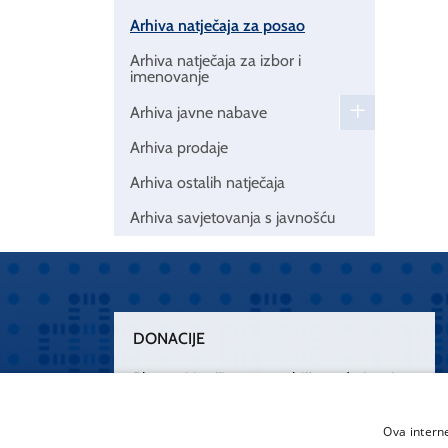
Arhiva natječaja za posao
Arhiva natječaja za izbor i
imenovanje
Arhiva javne nabave
Arhiva prodaje
Arhiva ostalih natječaja
Arhiva savjetovanja s javnošću
DONACIJE
Plemenitim činom nesebičnog darivanja
osnažimo našu zdravstvenu zaštitu.
„Zarazimo“ se dobrotom, donirajmo od
Ova intern