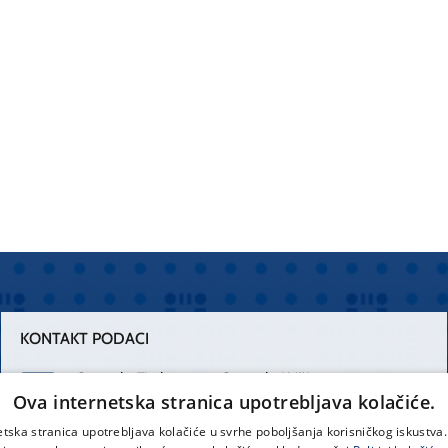
KONTAKT PODACI
Centrala Firule
Centrala Križine
Ova internetska stranica upotrebljava kolačiće.
021 556 111
021 557 111
etska stranica upotrebljava kolačiće u svrhe poboljšanja korisničkog iskustv