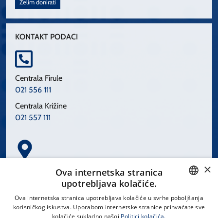
Želim donirati
KONTAKT PODACI
Centrala Firule
021 556 111
Centrala Križine
021 557 111
×
Spinčićeva 1, 21000 Split
Ova internetska stranica
Hrvatska
upotrebljava kolačiće.
CROATIAN
Ova internetska stranica upotrebljava kolačiće u svrhe poboljšanja
korisničkog iskustva. Uporabom internetske stranice prihvaćate sve
ENGLISH
kolačiće sukladno našoj
Politici kolačića.