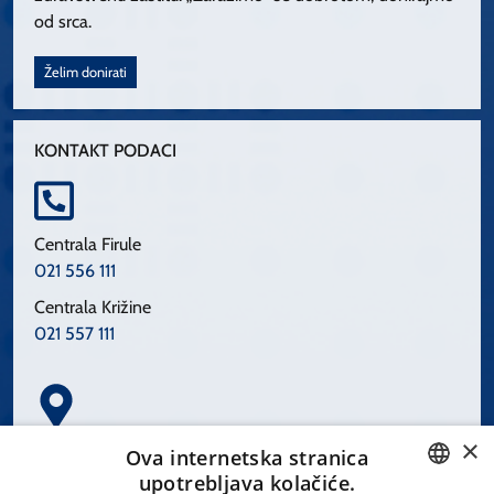
od srca.
Želim donirati
KONTAKT PODACI
Centrala Firule
021 556 111
Centrala Križine
021 557 111
×
Spinčićeva 1, 21000 Split
Ova internetska stranica
Hrvatska
upotrebljava kolačiće.