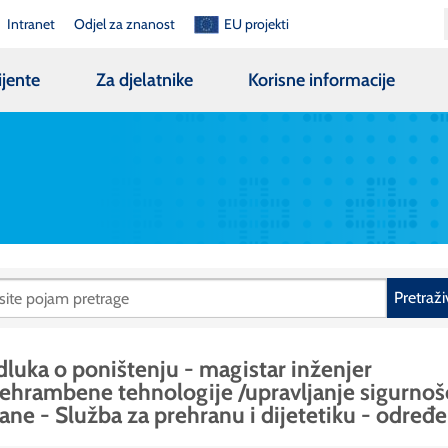
Intranet
Odjel za znanost
EU projekti
ijente
Za djelatnike
Korisne informacije
Pretraži
luka o poništenju - magistar inženjer
ehrambene tehnologije /upravljanje sigurnoš
ane - Služba za prehranu i dijetetiku - određ