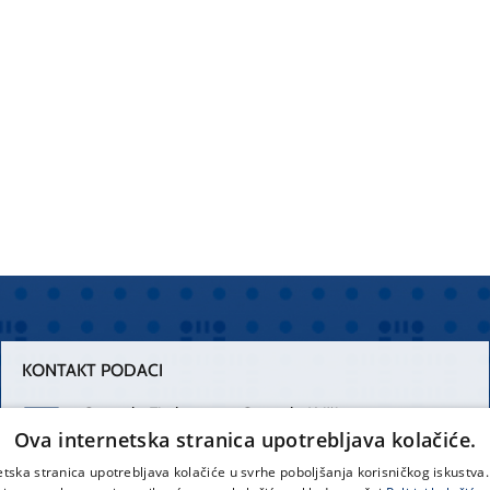
KONTAKT PODACI
Centrala Firule
Centrala Križine
Ova internetska stranica upotrebljava kolačiće.
021 556 111
021 557 111
etska stranica upotrebljava kolačiće u svrhe poboljšanja korisničkog iskustv