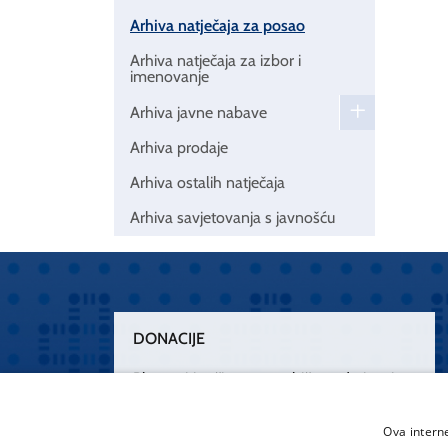
Arhiva natječaja za posao
Arhiva natječaja za izbor i
imenovanje
Arhiva javne nabave
Arhiva prodaje
Arhiva ostalih natječaja
Arhiva savjetovanja s javnošću
DONACIJE
Plemenitim činom nesebičnog darivanja
osnažimo našu zdravstvenu zaštitu.
„Zarazimo“ se dobrotom, donirajmo od
Ova intern