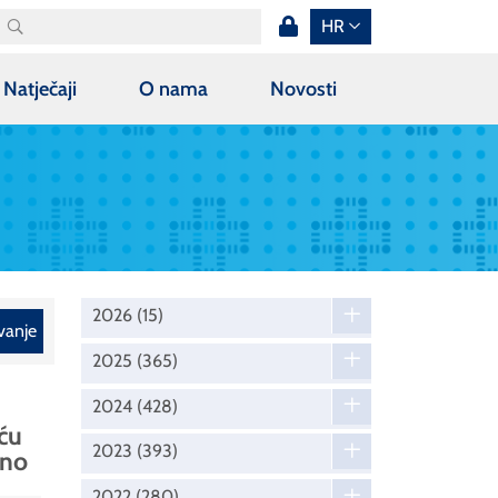
HR
Natječaji
O nama
Novosti
2026
(15)
vanje
2025
(365)
2024
(428)
ću
2023
(393)
eno
2022
(280)