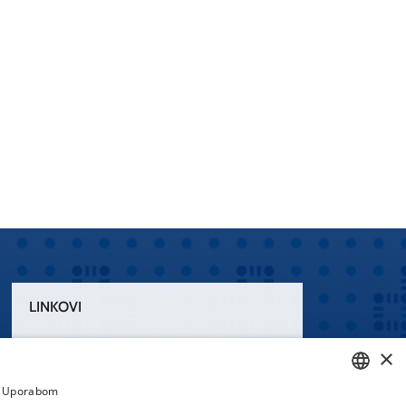
LINKOVI
Uvjeti korištenja
×
Izjava o pristupačnosti
a. Uporabom