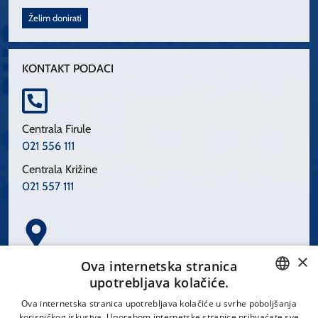
Želim donirati
KONTAKT PODACI
Centrala Firule
021 556 111
Centrala Križine
021 557 111
×
Spinčićeva 1, 21000 Split
Ova internetska stranica
Hrvatska
upotrebljava kolačiće.
CROATIAN
Ova internetska stranica upotrebljava kolačiće u svrhe poboljšanja
korisničkog iskustva. Uporabom internetske stranice prihvaćate sve