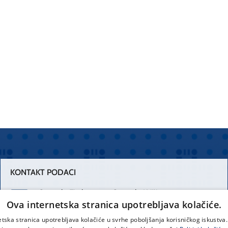
KONTAKT PODACI
Centrala Firule
Centrala Križine
Ova internetska stranica upotrebljava kolačiće.
021 556 111
021 557 111
etska stranica upotrebljava kolačiće u svrhe poboljšanja korisničkog iskustv