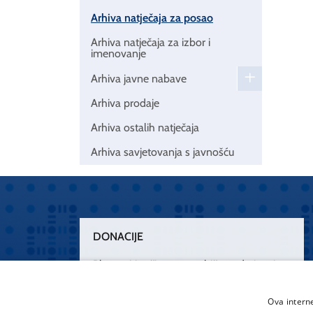
Arhiva natječaja za posao
Arhiva natječaja za izbor i
imenovanje
Arhiva javne nabave
Arhiva prodaje
Arhiva ostalih natječaja
Arhiva savjetovanja s javnošću
DONACIJE
Plemenitim činom nesebičnog darivanja
osnažimo našu zdravstvenu zaštitu.
„Zarazimo“ se dobrotom, donirajmo od
Ova intern