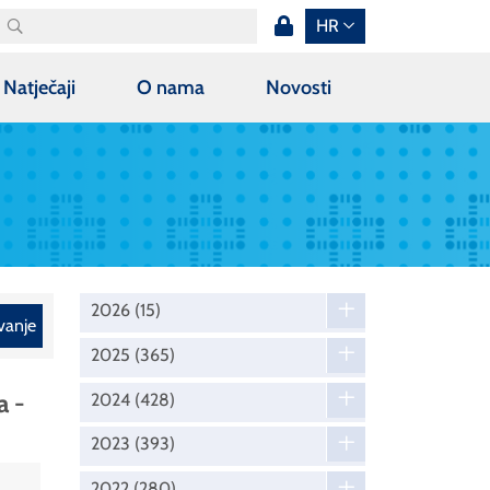
HR
Natječaji
O nama
Novosti
2026
(15)
vanje
2025
(365)
a -
2024
(428)
2023
(393)
2022
(280)