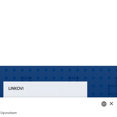
LINKOVI
Uvjeti korištenja
×
Izjava o pristupačnosti
a. Uporabom