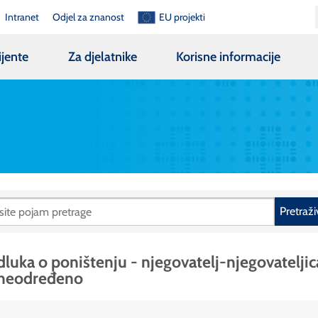
Intranet
Odjel za znanost
EU projekti
ijente
Za djelatnike
Korisne informacije
Pretraži
luka o poništenju - njegovatelj-njegovateljic
 neodređeno