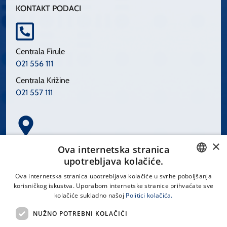
KONTAKT PODACI
Centrala Firule
021 556 111
Centrala Križine
021 557 111
×
Spinčićeva 1, 21000 Split
Ova internetska stranica
Hrvatska
upotrebljava kolačiće.
CROATIAN
Ova internetska stranica upotrebljava kolačiće u svrhe poboljšanja
korisničkog iskustva. Uporabom internetske stranice prihvaćate sve
ENGLISH
kolačiće sukladno našoj
Politici kolačića.
office@kbsplit.hr
NUŽNO POTREBNI KOLAČIĆI