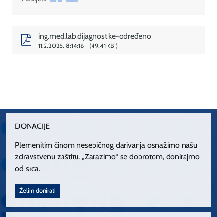
ing.med.lab.dijagnostike-određeno
11.2.2025. 8:14:16
49,41 KB
DONACIJE
Plemenitim činom nesebičnog darivanja osnažimo našu
zdravstvenu zaštitu. „Zarazimo“ se dobrotom, donirajmo
od srca.
Želim donirati