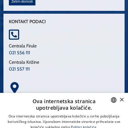
Želim donirati
KONTAKT PODACI
Centrala Firule
021 556 111
Centrala Križine
021 557 111
×
Spinčićeva 1, 21000 Split
Ova internetska stranica
Hrvatska
upotrebljava kolačiće.
CROATIAN
Ova internetska stranica upotrebljava kolačiće u svrhe poboljšanja
korisničkog iskustva. Uporabom internetske stranice prihvaćate sve
ENGLISH
kolačiće sukladno našoj
Politici kolačića.