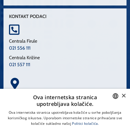
KONTAKT PODACI
Centrala Firule
021 556 111
Centrala Križine
021 557 111
×
Spinčićeva 1, 21000 Split
Ova internetska stranica
Hrvatska
upotrebljava kolačiće.
CROATIAN
Ova internetska stranica upotrebljava kolačiće u svrhe poboljšanja
korisničkog iskustva. Uporabom internetske stranice prihvaćate sve
ENGLISH
kolačiće sukladno našoj
Politici kolačića.
office@kbsplit.hr