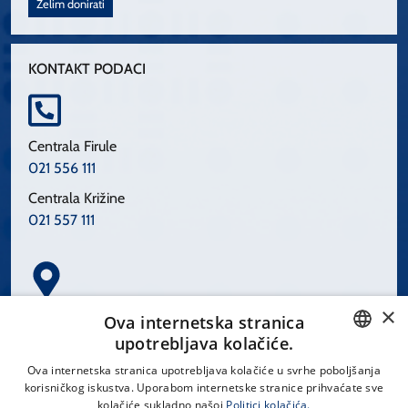
Želim donirati
KONTAKT PODACI
Centrala Firule
021 556 111
Centrala Križine
021 557 111
×
Spinčićeva 1, 21000 Split
Ova internetska stranica
Hrvatska
upotrebljava kolačiće.
CROATIAN
Ova internetska stranica upotrebljava kolačiće u svrhe poboljšanja
korisničkog iskustva. Uporabom internetske stranice prihvaćate sve
ENGLISH
kolačiće sukladno našoj
Politici kolačića.