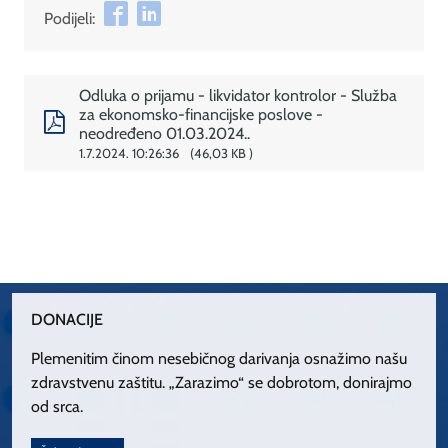
Podijeli:
Odluka o prijamu - likvidator kontrolor - Služba
za ekonomsko-financijske poslove -
neodređeno 01.03.2024..
1.7.2024. 10:26:36
46,03 KB
DONACIJE
Plemenitim činom nesebičnog darivanja osnažimo našu
zdravstvenu zaštitu. „Zarazimo“ se dobrotom, donirajmo
od srca.