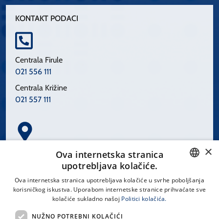
KONTAKT PODACI
Centrala Firule
021 556 111
Centrala Križine
021 557 111
×
Spinčićeva 1, 21000 Split
Ova internetska stranica
Hrvatska
upotrebljava kolačiće.
CROATIAN
Ova internetska stranica upotrebljava kolačiće u svrhe poboljšanja
korisničkog iskustva. Uporabom internetske stranice prihvaćate sve
ENGLISH
kolačiće sukladno našoj
Politici kolačića.
office@kbsplit.hr
NUŽNO POTREBNI KOLAČIĆI