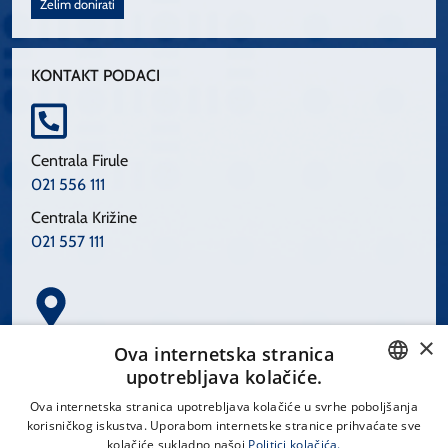
Želim donirati
KONTAKT PODACI
Centrala Firule
021 556 111
Centrala Križine
021 557 111
×
Spinčićeva 1, 21000 Split
Ova internetska stranica
Hrvatska
upotrebljava kolačiće.
CROATIAN
Ova internetska stranica upotrebljava kolačiće u svrhe poboljšanja
korisničkog iskustva. Uporabom internetske stranice prihvaćate sve
ENGLISH
kolačiće sukladno našoj
Politici kolačića.