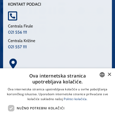
KONTAKT PODACI
Centrala Firule
021 556 111
Centrala Križine
021 557 111
×
Spinčićeva 1, 21000 Split
Ova internetska stranica
Hrvatska
upotrebljava kolačiće.
CROATIAN
Ova internetska stranica upotrebljava kolačiće u svrhe poboljšanja
korisničkog iskustva. Uporabom internetske stranice prihvaćate sve
ENGLISH
kolačiće sukladno našoj
Politici kolačića.
office@kbsplit.hr
NUŽNO POTREBNI KOLAČIĆI