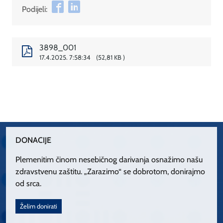
Podijeli:
3898_001
17.4.2025. 7:58:34
52,81 KB
DONACIJE
Plemenitim činom nesebičnog darivanja osnažimo našu
zdravstvenu zaštitu. „Zarazimo“ se dobrotom, donirajmo
od srca.
Želim donirati