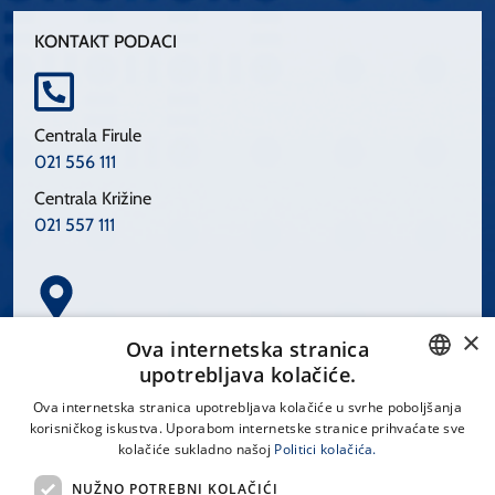
KONTAKT PODACI
Centrala Firule
021 556 111
Centrala Križine
021 557 111
×
Spinčićeva 1, 21000 Split
Ova internetska stranica
Hrvatska
upotrebljava kolačiće.
CROATIAN
Ova internetska stranica upotrebljava kolačiće u svrhe poboljšanja
korisničkog iskustva. Uporabom internetske stranice prihvaćate sve
ENGLISH
kolačiće sukladno našoj
Politici kolačića.
office@kbsplit.hr
NUŽNO POTREBNI KOLAČIĆI