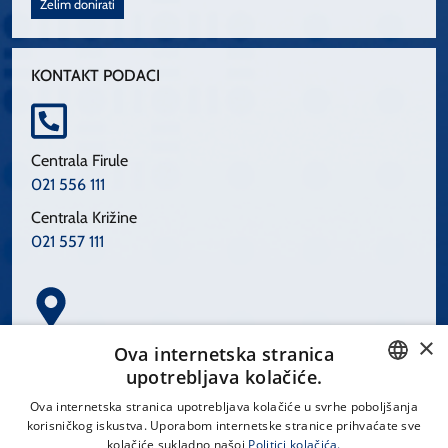
Želim donirati
KONTAKT PODACI
Centrala Firule
021 556 111
Centrala Križine
021 557 111
×
Spinčićeva 1, 21000 Split
Ova internetska stranica
Hrvatska
upotrebljava kolačiće.
CROATIAN
Ova internetska stranica upotrebljava kolačiće u svrhe poboljšanja
korisničkog iskustva. Uporabom internetske stranice prihvaćate sve
ENGLISH
kolačiće sukladno našoj
Politici kolačića.