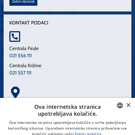
Želim donirati
KONTAKT PODACI
Centrala Firule
021 556 111
Centrala Križine
021 557 111
×
Spinčićeva 1, 21000 Split
Ova internetska stranica
Hrvatska
upotrebljava kolačiće.
CROATIAN
Ova internetska stranica upotrebljava kolačiće u svrhe poboljšanja
korisničkog iskustva. Uporabom internetske stranice prihvaćate sve
ENGLISH
kolačiće sukladno našoj
Politici kolačića.