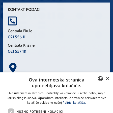
KONTAKT PODACI
Centrala Firule
021 556 111
Centrala Križine
021 557 111
×
Spinčićeva 1, 21000 Split
Ova internetska stranica
Hrvatska
upotrebljava kolačiće.
CROATIAN
Ova internetska stranica upotrebljava kolačiće u svrhe poboljšanja
korisničkog iskustva. Uporabom internetske stranice prihvaćate sve
ENGLISH
kolačiće sukladno našoj
Politici kolačića.
office@kbsplit.hr
NUŽNO POTREBNI KOLAČIĆI