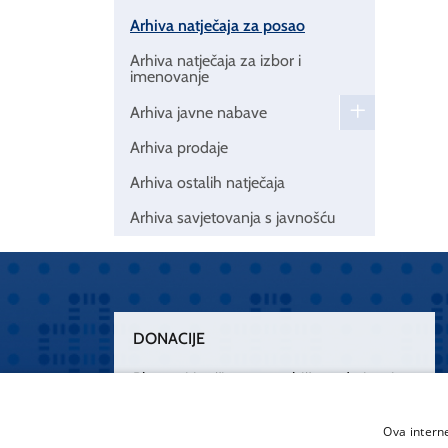
Arhiva natječaja za posao
Arhiva natječaja za izbor i
imenovanje
Arhiva javne nabave
Arhiva prodaje
Arhiva ostalih natječaja
Arhiva savjetovanja s javnošću
DONACIJE
Plemenitim činom nesebičnog darivanja
osnažimo našu zdravstvenu zaštitu.
„Zarazimo“ se dobrotom, donirajmo od
Ova intern