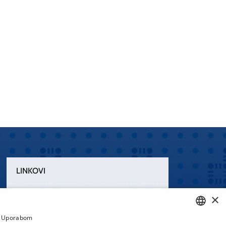
LINKOVI
Uvjeti korištenja
×
Izjava o pristupačnosti
a. Uporabom