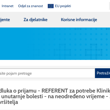
Intranet
Odjel za znanost
EU projekti
ijente
Za djelatnike
Korisne informacije
Pretraži
luka o prijamu - REFERENT za potrebe Klini
 unutarnje bolesti - na neodređeno vrijeme - 
vršitelja