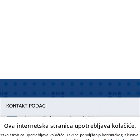
KONTAKT PODACI
Centrala Firule
Centrala Križine
Ova internetska stranica upotrebljava kolačiće.
021 556 111
021 557 111
etska stranica upotrebljava kolačiće u svrhe poboljšanja korisničkog iskustv