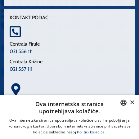
KONTAKT PODACI
Centrala Firule
021 556 111
Centrala Križine
021 557 111
×
Spinčićeva 1, 21000 Split
Ova internetska stranica
Hrvatska
upotrebljava kolačiće.
CROATIAN
Ova internetska stranica upotrebljava kolačiće u svrhe poboljšanja
korisničkog iskustva. Uporabom internetske stranice prihvaćate sve
ENGLISH
kolačiće sukladno našoj
Politici kolačića.
office@kbsplit.hr