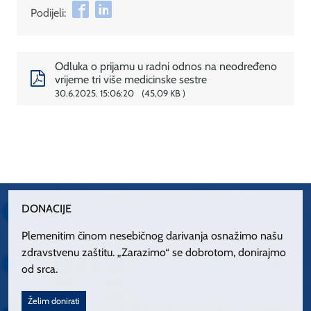
Podijeli:
Odluka o prijamu u radni odnos na neodređeno
vrijeme tri više medicinske sestre
30.6.2025. 15:06:20
45,09 KB
DONACIJE
Plemenitim činom nesebičnog darivanja osnažimo našu
zdravstvenu zaštitu. „Zarazimo“ se dobrotom, donirajmo
od srca.
Želim donirati