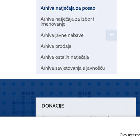
Arhiva natječaja za posao
Arhiva natječaja za izbor i
imenovanje
Arhiva javne nabave
Arhiva prodaje
Arhiva ostalih natječaja
Arhiva savjetovanja s javnošću
DONACIJE
Plemenitim činom nesebičnog darivanja
osnažimo našu zdravstvenu zaštitu.
„Zarazimo“ se dobrotom, donirajmo od
Ova intern