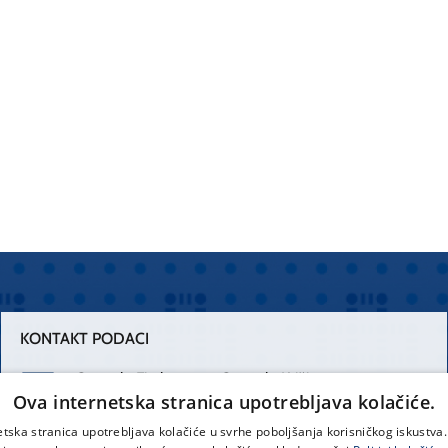
KONTAKT PODACI
Centrala Firule
Centrala Križine
Ova internetska stranica upotrebljava kolačiće.
021 556 111
021 557 111
etska stranica upotrebljava kolačiće u svrhe poboljšanja korisničkog iskustv