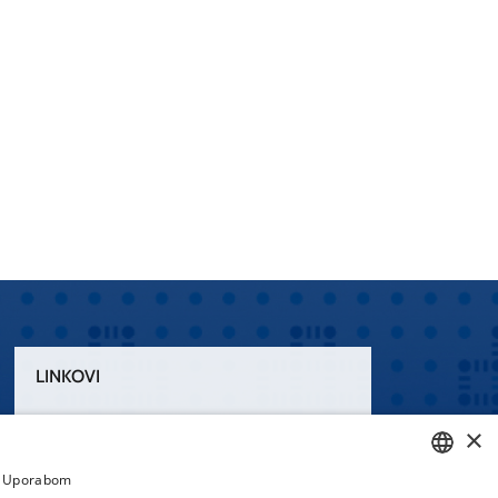
LINKOVI
Uvjeti korištenja
×
Izjava o pristupačnosti
a. Uporabom