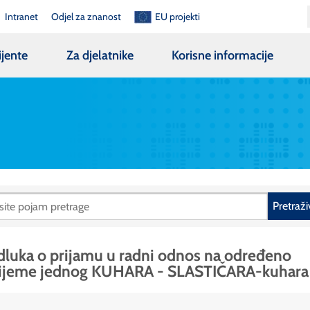
Intranet
Odjel za znanost
EU projekti
ijente
Za djelatnike
Korisne informacije
Pretraži
luka o prijamu u radni odnos na određeno
rijeme jednog KUHARA - SLASTIČARA-kuhara