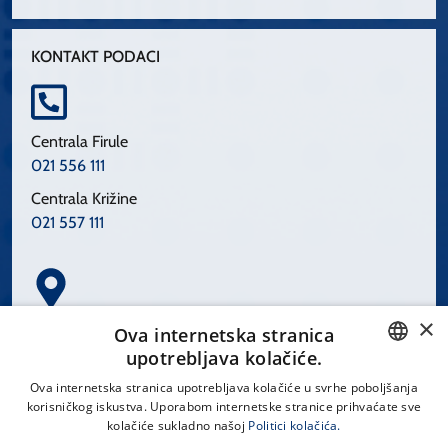
KONTAKT PODACI
Centrala Firule
021 556 111
Centrala Križine
021 557 111
×
Spinčićeva 1, 21000 Split
Ova internetska stranica
Hrvatska
upotrebljava kolačiće.
CROATIAN
Ova internetska stranica upotrebljava kolačiće u svrhe poboljšanja
korisničkog iskustva. Uporabom internetske stranice prihvaćate sve
ENGLISH
kolačiće sukladno našoj
Politici kolačića.
office@kbsplit.hr