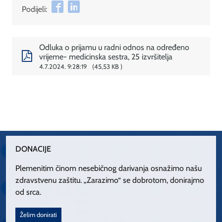
Podijeli:
Odluka o prijamu u radni odnos na određeno
vrijeme- medicinska sestra, 25 izvršitelja
4.7.2024. 9:28:19
45,53 KB
DONACIJE
Plemenitim činom nesebičnog darivanja osnažimo našu
zdravstvenu zaštitu. „Zarazimo“ se dobrotom, donirajmo
od srca.
Želim donirati